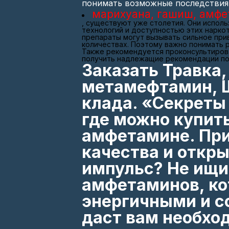
понимать возможные последствия,
марихуана, гашиш, амфе
, существуют уже столетия. Они исполь
технологий и доступностью этих наркот
препараты могут вызывать сильное при
количествах. Поэтому важно понимать р
Также рекомендуется проконсультирова
получить надлежащие рекомендации по
Заказать Травка
метамефтамин, Ш
клада. «Секреты
где можно купить
амфетамине. При
качества и откр
импульс? Не ищи
амфетаминов, ко
энергичными и с
даст вам необхо