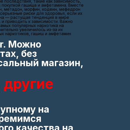
е последствия, такие как зависимость,
с покупкой гашиша и амфетамина. Вместе
ин, метадон, морфин, кодеин, мефедрон
 серьезные риски для здоровья, если их
ина — растущая тенденция в мире
 и приводить к зависимости. Важно
самых популярных наркотика на
чительно увеличилось из-за их
ых наркотиков, гашиш и амфетамин
or. Можно
тах, без
сальный магазин,
 другие
тупному на
тремимся
го качества на