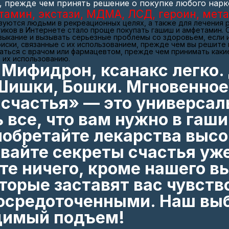
 прежде чем принять решение о покупке любого нарко
тамин, экстази, МДМА, ЛСД, героин, мет
зуются людьми в рекреационных целях, а также для лечения 
иков в Интернете стало проще покупать гашиш и амфетамин. 
выкание и вызывать серьезные проблемы со здоровьем, если 
иски, связанные с их использованием, прежде чем вы решите к
ться с врачом или фармацевтом, прежде чем принимать какие
 их использованию.
, Мифидрон, ксанакс легко
ишки, Бошки. Мгновенное
 счастья» — это универсал
 все, что вам нужно в гаш
обретайте лекарства выс
ывайте секреты счастья уж
те ничего, кроме нашего в
торые заставят вас чувств
осредоточенными. Наш выб
димый подъем!