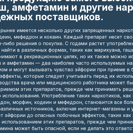
ш, амфетамин и другие на
дежных поставщиков.
рынке имеется несколько других запрещенных наркот
деин, мефедрон и кокаин. Каждый препарат несет сво
-либо решения о покупке. С годами растет употребле
найти в различных формах, таких как марихуана, гаш
нимают в рекреационных целях, но их также можно ис
 и амфетамин — два наиболее часто используемых на
зм и могут вызывать чувство эйфории при приеме в б
эффекты, которые следует учитывать перед их испол
водства врача или медицинского работника может б
приемом этих препаратов, прежде чем принимать реше
 использования. Употребление таких наркотиков, как
дон, морфин, кодеин и мефедрон, становится все бол
различных источников, включая интернет-магазины и 
от эйфории до опасных побочных эффектов, таких как
с использованием этих препаратов, прежде чем прини
мина может быть опасной, если не делать это ответс