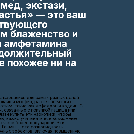
 мед, экстази,
астья» — это ваш
ствующего
м блаженство и
и амфетамина
одолжительный
е похожее ни на
пользовались для самых разных целей —
окаин и морфин, растет во многих
отики, такие как мефедрон и кодеин. С
, связанные с покупкой гашиша или
азн купить эти наркотики, чтобы
цев, важно учитывать все возможные
ся все более популярной. Эти
х. Гашиш — это разновидность
очных эффектов, включая повышенную