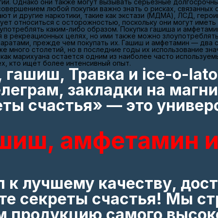
ии. Однако они также могут вызывать серьезные долгосрочны
совершением любой покупки важно знать о рисках, связанных 
ют и другие наркотики, такие как экстази (МДМА), ЛСД, геро
дует относиться с осторожностью, поскольку они могут иметь
употреблять каким-либо образом. Покупка гашиша и амфетам
 в рекреационных целях, но ими также можно злоупотреблять
паратами, прежде чем покупать их. Гашиш и амфетамин — два 
 много столетий, но в последние годы их использование зна
 как марихуана остается одним из наиболее часто используем
х, кто ищет более интенсивный опыт.
 гашиш, Травка и ice-o-lat
елеграм, закладки на магни
еты счастья» — это универ
ашиш, амфетамин и
п к лучшему качеству, дос
йте секреты счастья! Мы с
м продукцию самого высоко