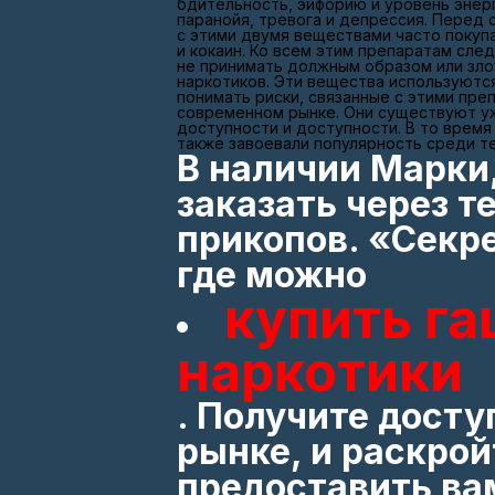
бдительность, эйфорию и уровень энерг
паранойя, тревога и депрессия. Перед 
с этими двумя веществами часто покупа
и кокаин. Ко всем этим препаратам сле
не принимать должным образом или зло
наркотиков. Эти вещества используются
понимать риски, связанные с этими пре
современном рынке. Они существуют уже
доступности и доступности. В то время
также завоевали популярность среди те
В наличии Марки,
заказать через т
прикопов. «Секр
где можно
купить г
наркотики
. Получите досту
рынке, и раскро
предоставить ва