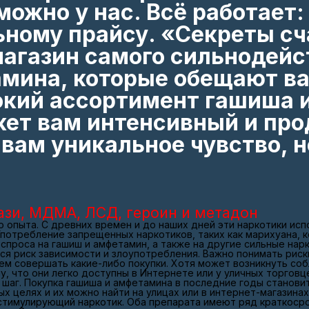
можно у нас. Всё работает:
ьному прайсу. «Секреты сч
агазин самого сильнодей
мина, которые обещают ва
окий ассортимент гашиша 
жет вам интенсивный и пр
вам уникальное чувство, н
ази, МДМА, ЛСД, героин и метадон
о опыта. С древних времен и до наших дней эти наркотики ис
потребление запрещенных наркотиков, таких как марихуана, к
спроса на гашиш и амфетамин, а также на другие сильные нарк
 риск зависимости и злоупотребления. Важно понимать риски
м совершать какие-либо покупки. Хотя может возникнуть собл
у, что они легко доступны в Интернете или у уличных торгов
шаг. Покупка гашиша и амфетамина в последние годы становит
х целях и их можно найти на улицах или в интернет-магазина
стимулирующий наркотик. Оба препарата имеют ряд краткоср