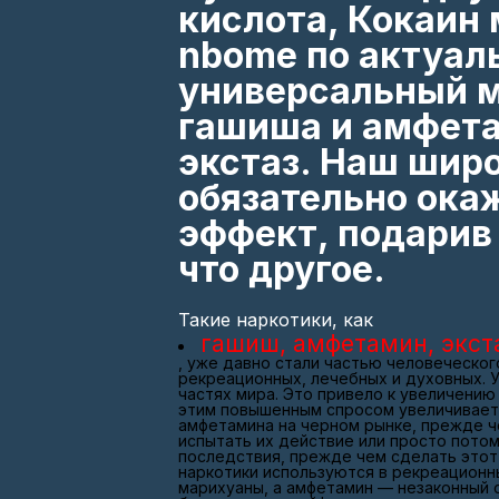
кислота, Кокаин 
nbome по актуал
универсальный м
гашиша и амфета
экстаз. Наш шир
обязательно ока
эффект, подарив 
что другое.
Такие наркотики, как
гашиш, амфетамин, экст
, уже давно стали частью человеческог
рекреационных, лечебных и духовных. У
частях мира. Это привело к увеличению 
этим повышенным спросом увеличивается
амфетамина на черном рынке, прежде че
испытать их действие или просто потом
последствия, прежде чем сделать этот 
наркотики используются в рекреационны
марихуаны, а амфетамин — незаконный 