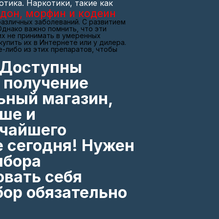
тика. Наркотики, такие как
адон, морфин и кодеин
различных заболеваний. С развитием
Однако важно помнить, что эти
их не принимать в умеренных
упить их в Интернете или у дилера.
-либо из этих препаратов, чтобы
. Доступны
 получение
ьный магазин,
ише и
очайшего
е сегодня! Нужен
ыбора
овать себя
ор обязательно